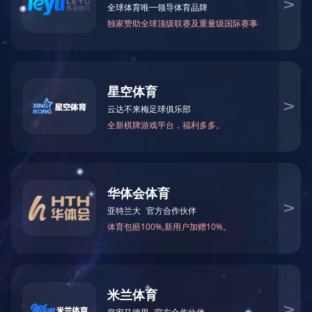
新闻资讯
公司动态
振动盘知识
关于我们
联系我们
产品导航
视觉检测设备
电子五金/塑料类精密振动盘
食品/医药/小商品类振动盘
振动盘辅助设备展示
涂层举例
振动盘展示
振动底座展示
振动盘知识