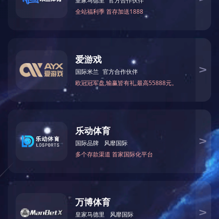
浅析振动盘工作原理
精密振动盘
螺丝振动盘
自动振动盘
您所在的位置：
星空体育·（StarSky Sports）官方网站
>
信息
动态
> 公司动态
自动送料振动盘有哪些功
能，一起来了解一下