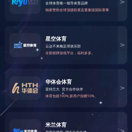
新闻资讯
公司动态
振动盘知识
关于我们
联系我们
新闻导航
公司动态
振动盘知识
常见问答
振动盘知识
揭秘振动盘底座如何鉴别好坏
福州道同带你认识什么是振动盘
振动盘厂家告诉你振动盘振动乏力或过慢的原因