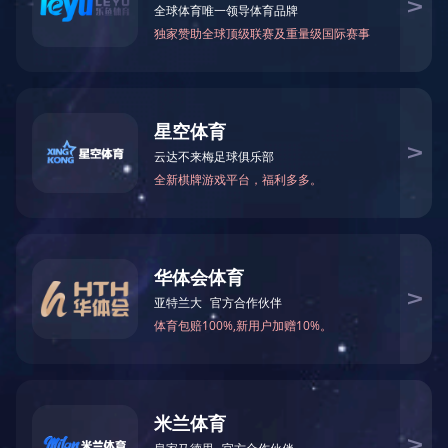
新闻资讯
公司动态
振动盘知识
关于我们
联系我们
关于公司
公司简介
联系我们
设计团队
您所在的位置：
星空体育·（StarSky Sports）官方网站
> 联系
我们
福建道同机械有限公司
网址：cupofertas.com