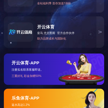
五金螺丝振动盘
例如直线形料斗它是以往复式的直线运动作为
主振力，而圆筒形料斗是以往复扭转式的运动轨迹作为振动
力。
（此内容由
cupofertas.com
提供）
上一条:
福州五金振动盘
下一条:
电子零件振动盘
星空体育相关的文章
浅析振动盘工作原理
振动盘厂家告诉你振动盘振动乏力或过慢的原因
福州道同带你认识什么是振动盘
揭秘振动盘底座如何鉴别好坏
相关产品