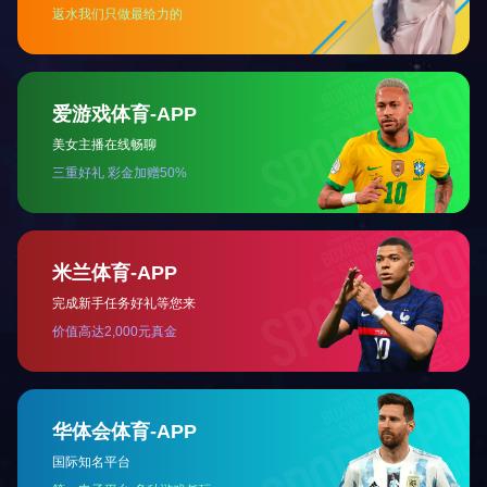
福州振动盘涂层
防刮花振动盘涂层
振动盘
福州振动盘
电子零件振动盘
版权所有
福建道同机械有限公司
（
cupofertas.com
）电话：