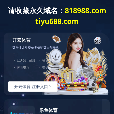
星空体育
星空体育·（StarSky Sports）官方网站
视觉检测设备
振动盘
电子五金/塑料类精密振动
盘
食品/医药/小商品类振动
盘
振动顶盘展示
振动盘辅助设备展示
涂层举例
非标自动化产品
振动盘展示
振动底座展示
控制器展示
行业用途展示