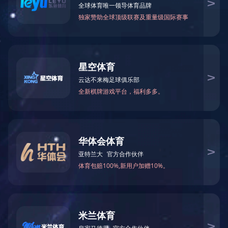
新闻资讯
公司动态
振动盘知识
关于我们
联系我们
新闻导航
公司动态
振动盘知识
常见问答
振动盘知识
揭秘振动盘底座如何鉴别好坏
福州道同带你认识什么是振动盘
振动盘厂家告诉你振动盘振动乏力或过慢的原因